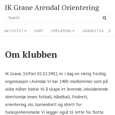
Skip
IK Grane Arendal Orientering
to
Search
SEA
content
for:
Site
AKTIVITET
KART
OPPLÆRING
GRANESTUA
M
Navigation
Om klubben
IK Grane, Stiftet 01.02.1902, er i dag en viktig frivillig
organisasjon i Arendal. Vi har 1400 medlemmer som på
ulike måter bidrar til å skape et levende, inkulderende
idrettsmijø innen fotball, håndball, friidrett,
orientering, ski, barneidrett og idrett for
funksjonhemmede. Vi legger også til rette for flotte