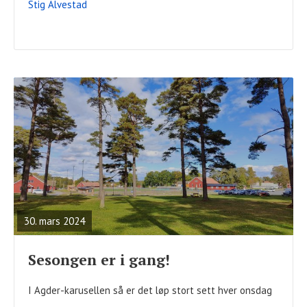
Stig Alvestad
READ
FULL
POST
30. mars 2024
Sesongen er i gang!
I Agder-karusellen så er det løp stort sett hver onsdag