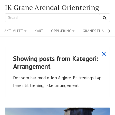
Skip
IK Grane Arendal Orientering
to
Search
SEA
content
for:
Site
AKTIVITET
KART
OPPLÆRING
GRANESTUA
M
Navigation
show
Showing posts from
Kategori:
all
Arrangement
posts
Det som har med o-løp å gjøre. Et trenings-løp
hører til trening, ikke arrangement.