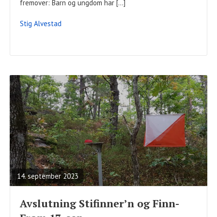
fremover: Barn og ungdom har […]
Stig Alvestad
READ
FULL
POST
14. september 2023
Avslutning Stifinner’n og Finn-