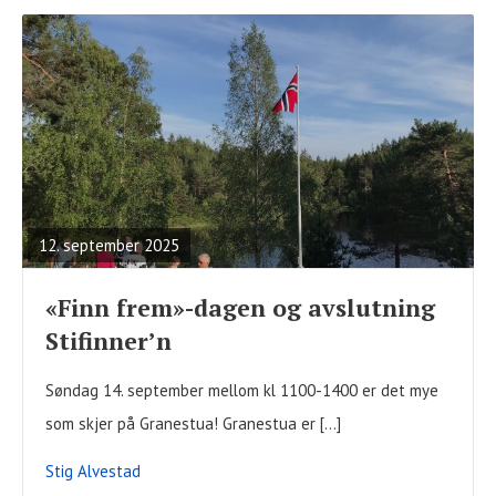
READ
FULL
POST
12. september 2025
«Finn frem»-dagen og avslutning
Stifinner’n
Søndag 14. september mellom kl 1100-1400 er det mye
som skjer på Granestua! Granestua er […]
Stig Alvestad