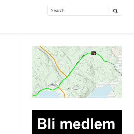
Search
SEARC
for:
Sidebar
Widget
Area