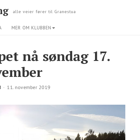
ng
alle veier fører til Granestua
A
MER OM KLUBBEN
pet nå søndag 17.
vember
d
11. november 2019