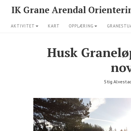
Skip
IK Grane Arendal Orienteri
to
Site
content
AKTIVITET
KART
OPPLÆRING
GRANESTU
Navigation
Husk Granelø
no
Stig Alvesta