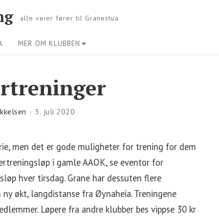
ng
alle veier fører til Granestua
A
MER OM KLUBBEN
treninger
ikkelsen
5. juli 2020
ie, men det er gode muligheter for trening for dem
treningsløp i gamle AAOK, se eventor for
øp hver tirsdag. Grane har dessuten flere
 ny økt, langdistanse fra Øynaheia. Treningene
medlemmer. Løpere fra andre klubber bes vippse 30 kr