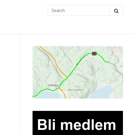
Search
SEARC
for:
Sidebar
Widget
Area