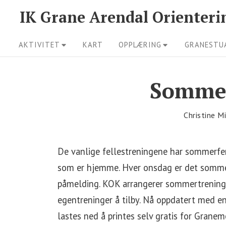
Skip
IK Grane Arendal Orienteri
to
Site
content
AKTIVITET
KART
OPPLÆRING
GRANESTU
Navigation
Sommer
Christine M
De vanlige fellestreningene har sommerfer
som er hjemme. Hver onsdag er det sommer
påmelding. KOK arrangerer sommertreningsl
egentreninger å tilby. Nå oppdatert med en
lastes ned å printes selv gratis for Grane