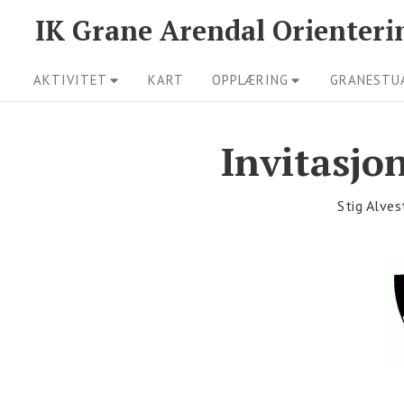
Skip
IK Grane Arendal Orienteri
to
Site
content
AKTIVITET
KART
OPPLÆRING
GRANESTU
Navigation
Invitasjo
Stig Alves