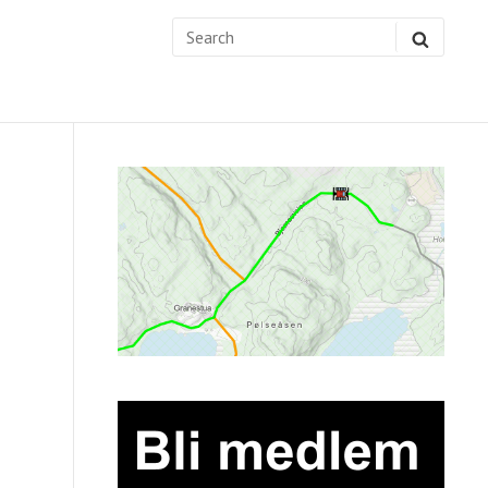
Search
SEARC
for:
Sidebar
Widget
Area