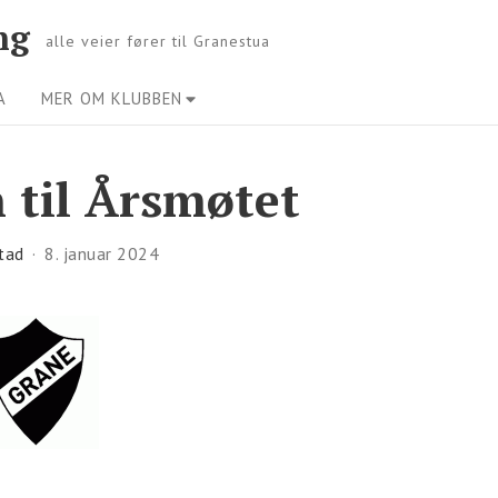
ng
alle veier fører til Granestua
A
MER OM KLUBBEN
n til Årsmøtet
tad
8. januar 2024