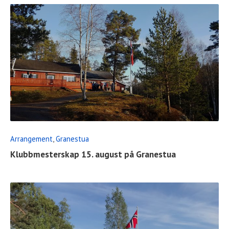
READ
FULL
POST
Arrangement
,
Granestua
Klubbmesterskap 15. august på Granestua