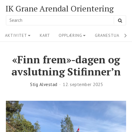
Skip
IK Grane Arendal Orientering
to
Search
SEA
content
for:
Site
AKTIVITET
KART
OPPLÆRING
GRANESTUA
M
Navigation
«Finn frem»-dagen og
avslutning Stifinner’n
Stig Alvestad
12. september 2025