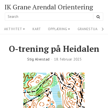
Skip
IK Grane Arendal Orientering
to
Search
SEA
content
for:
Site
AKTIVITET
KART
OPPLÆRING
GRANESTUA
M
Navigation
O-trening på Heidalen
Stig Alvestad
18. februar 2023